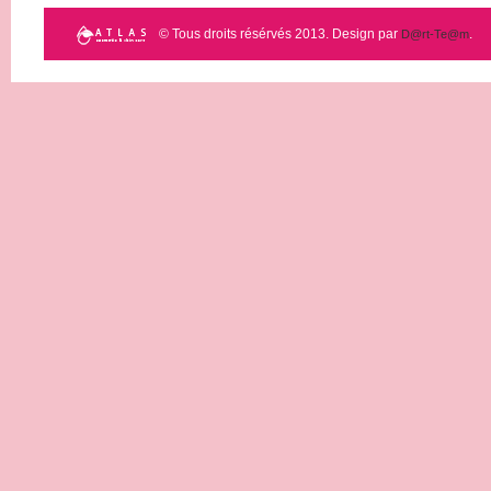
© Tous droits résérvés 2013. Design par
.
D@rt-Te@m