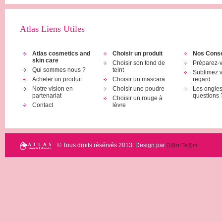
Atlas Liens Utiles
Atlas cosmetics and
Choisir un produit
Nos Conse
skin care
Choisir son fond de
Préparez-
Qui sommes nous ?
teint
Sublimez v
Acheter un produit
Choisir un mascara
regard
Notre vision en
Choisir une poudre
Les ongle
partenariat
questions 
Choisir un rouge à
Contact
lèvre
© Tous droits résérvés 2013. Design par
.
D@rt-Te@m